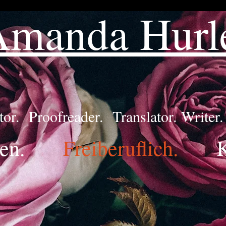
Amanda Hurl
tor. Proofreader. Translator. Writer.
en.
Freiberuflich.
K