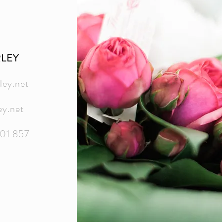
LEY
ey.net
y.net
01 857