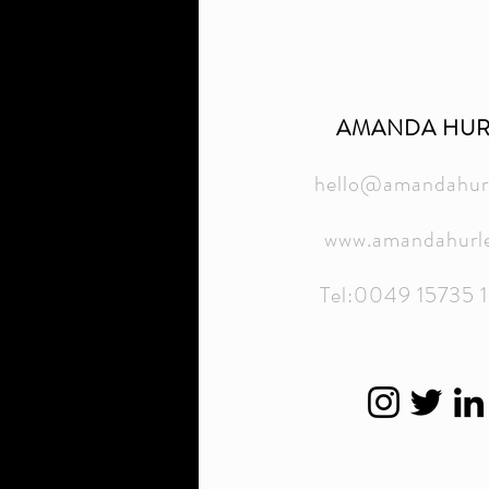
AMANDA HUR
hello@amandahurl
www.amandahurle
Tel:0049 15735 1