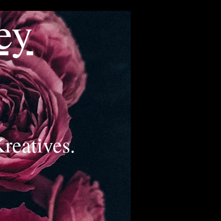
ey
reatives.