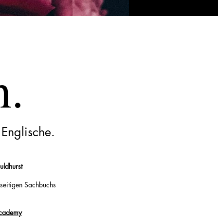
h.
 Englische.
ldhurst
-seitigen Sachbuchs
Academy